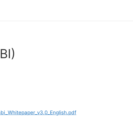
BI)
bi_Whitepaper_v3.0_English.pdf