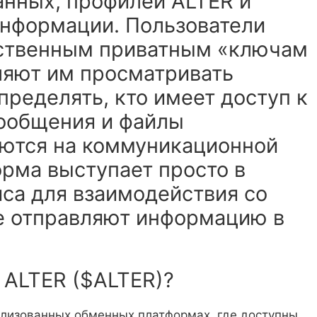
нных, профилей ALTER и
информации. Пользователи
бственным приватным «ключам
ляют им просматривать
ределять, кто имеет доступ к
ообщения и файлы
аются на коммуникационной
орма выступает просто в
йса для взаимодействия со
е отправляют информацию в
 ALTER ($ALTER)?
ализованных обменных платформах, где доступны