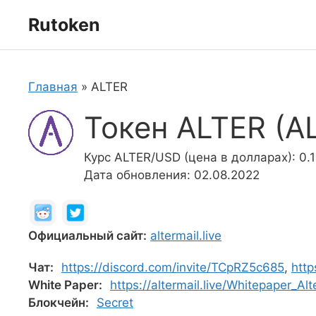
Перейти
Rutoken
к
содержимому
Главная
»
ALTER
Токен ALTER (A
Курс ALTER/USD (цена в долларах): 0.
Дата обновления: 02.08.2022
Официальный сайт:
altermail.live
Чат:
https://discord.com/invite/TCpRZ5c685
,
http
White Paper:
https://altermail.live/Whitepaper_Al
Блокчейн:
Secret