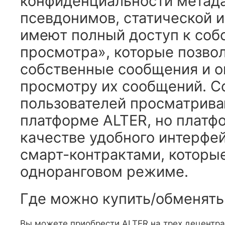
конфиденциальности метада
псевдонимов, статической 
имеют полный доступ к со
просмотра», которые позво
собственные сообщения и оп
просмотру их сообщений. С
пользователей просматрив
платформе ALTER, но платф
качестве удобного интерфе
смарт-контрактами, которы
одноранговом режиме.
Где можно купить/обменять
Вы можете приобрести ALTER на трех децентр