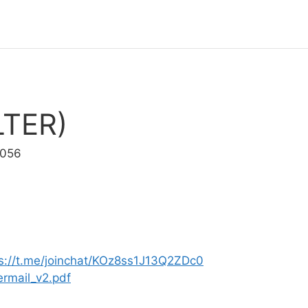
LTER)
1056
s://t.me/joinchat/KOz8ss1J13Q2ZDc0
termail_v2.pdf