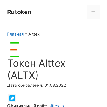
Перейти
к
Rutoken
Меню
содержимому
Главная
»
Alttex
Токен Alttex
(ALTX)
Дата обновления: 01.08.2022
Официальный сайт:
alttex.io