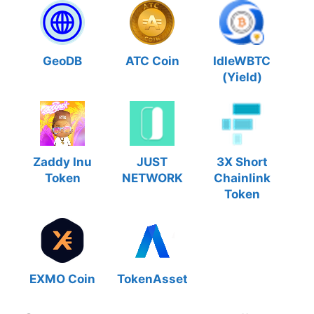
GeoDB
ATC Coin
IdleWBTC
(Yield)
Zaddy Inu
JUST
3X Short
Token
NETWORK
Chainlink
Token
EXMO Coin
TokenAsset