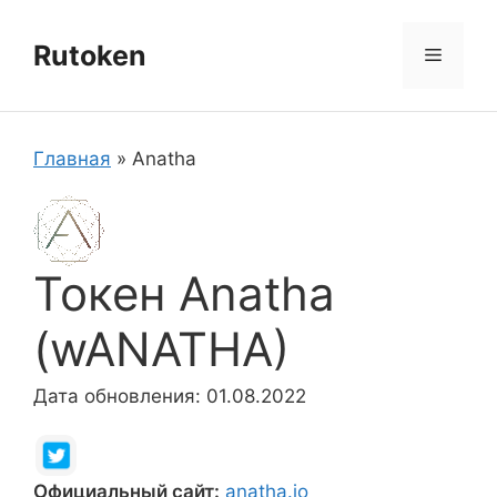
Перейти
к
Rutoken
Меню
содержимому
Главная
»
Anatha
Токен Anatha
(wANATHA)
Дата обновления: 01.08.2022
Официальный сайт:
anatha.io