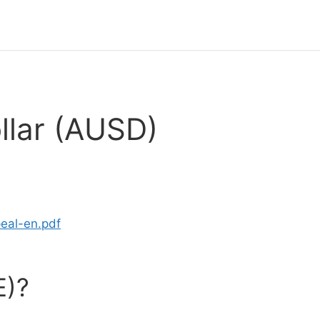
llar (AUSD)
peal-en.pdf
E)?