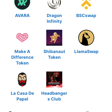
AVARA
Dragon
BSCswap
Infinity
Make A
Shibanaut
LlamaSwap
Difference
Token
Token
La Casa De
Headbanger
Papel
s Club