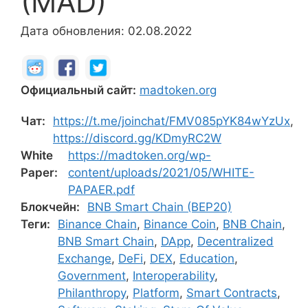
(MAD)
Дата обновления: 02.08.2022
Официальный сайт:
madtoken.org
Чат:
https://t.me/joinchat/FMV085pYK84wYzUx
,
https://discord.gg/KDmyRC2W
White
https://madtoken.org/wp-
Paper:
content/uploads/2021/05/WHITE-
PAPAER.pdf
Блокчейн:
BNB Smart Chain (BEP20)
Теги:
Binance Chain
,
Binance Coin
,
BNB Chain
,
BNB Smart Chain
,
DApp
,
Decentralized
Exchange
,
DeFi
,
DEX
,
Education
,
Government
,
Interoperability
,
Philanthropy
,
Platform
,
Smart Contracts
,