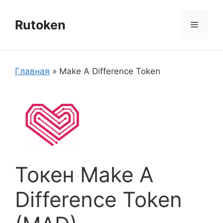
Перейти
к
Rutoken
Меню
содержимому
Главная
»
Make A Difference Token
Токен Make A
Difference Token