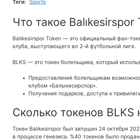
Теги:
Sports
Что такое Balıkesirspor
Balıkesirspor Token — это официальный фан-токе
клуба, выступающего во 2-й футбольной лиге.
BLKS — это токен болельщика, который использ
Предоставления болельщикам возможнос
клубом «Балыкесирспор».
Получения подарков, доступа к привиле
Сколько токенов BLKS 
Токен Balıkesirspor был запущен 24 октября 20
в процессе генезиса. %40 токенов было продан