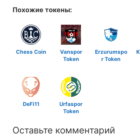
Похожие токены:
Chess Coin
Vanspor
Erzurumspo
K
Token
r Token
DeFi11
Urfaspor
Token
Оставьте комментарий