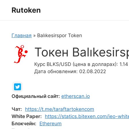
Перейти
Rutoken
к
содержимому
Главная
»
Balıkesirspor Token
Токен Balıkesir
Курс BLKS/USD (цена в долларах): 1.14
Дата обновления: 02.08.2022
Официальный сайт:
etherscan.io
Чат:
https://t.me/taraftartokencom
White Paper:
https://statics.bitexen.com/ieo-wh
Блокчейн:
Ethereum