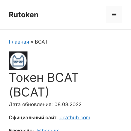
Перейти
к
Rutoken
Меню
содержимому
Главная
»
BCAT
Токен BCAT
(BCAT)
Дата обновления: 08.08.2022
Официальный сайт:
bcathub.com
Блокчейн:
Ethereum