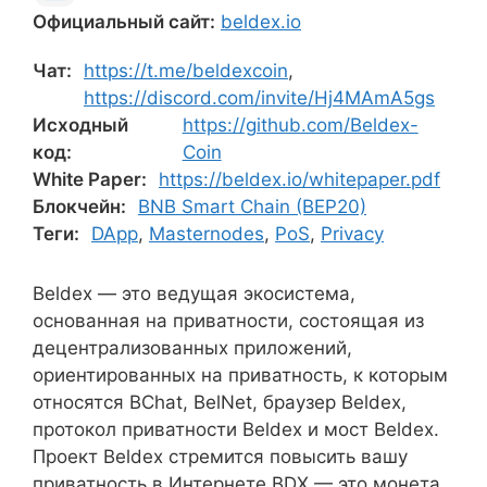
Официальный сайт:
beldex.io
Чат:
https://t.me/beldexcoin
,
https://discord.com/invite/Hj4MAmA5gs
Исходный
https://github.com/Beldex-
код:
Coin
White Paper:
https://beldex.io/whitepaper.pdf
Блокчейн:
BNB Smart Chain (BEP20)
Теги:
DApp
,
Masternodes
,
PoS
,
Privacy
Beldex — это ведущая экосистема,
основанная на приватности, состоящая из
децентрализованных приложений,
ориентированных на приватность, к которым
относятся BChat, BelNet, браузер Beldex,
протокол приватности Beldex и мост Beldex.
Проект Beldex стремится повысить вашу
приватность в Интернете BDX — это монета