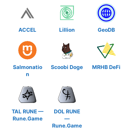
ACCEL
Lillion
GeoDB
Salmonatio
Scoobi Doge
MRHB DeFi
n
TAL RUNE —
DOL RUNE
Rune.Game
—
Rune.Game