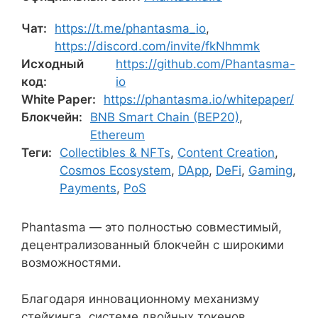
Чат:
https://t.me/phantasma_io
,
https://discord.com/invite/fkNhmmk
Исходный
https://github.com/Phantasma-
код:
io
White Paper:
https://phantasma.io/whitepaper/
Блокчейн:
BNB Smart Chain (BEP20)
,
Ethereum
Теги:
Collectibles & NFTs
,
Content Creation
,
Cosmos Ecosystem
,
DApp
,
DeFi
,
Gaming
,
Payments
,
PoS
Phantasma — это полностью совместимый,
децентрализованный блокчейн с широкими
возможностями.
Благодаря инновационному механизму
стейкинга, системе двойных токенов,