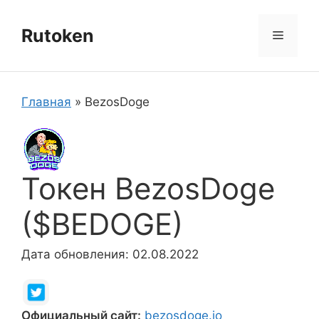
Перейти
к
Rutoken
Меню
содержимому
Главная
»
BezosDoge
Токен BezosDoge
($BEDOGE)
Дата обновления: 02.08.2022
Официальный сайт:
bezosdoge.io