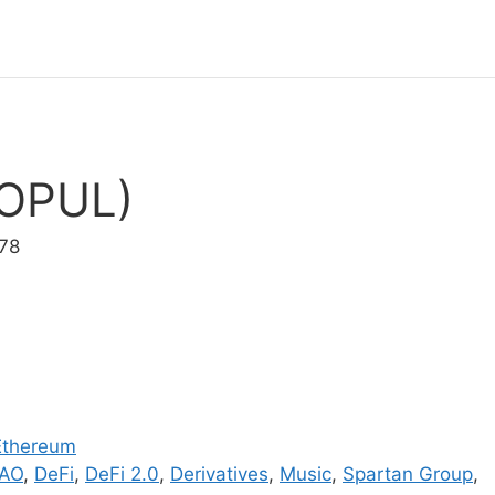
(OPUL)
78
Ethereum
AO
,
DeFi
,
DeFi 2.0
,
Derivatives
,
Music
,
Spartan Group
,