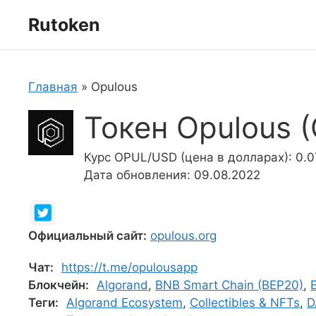
Перейти
Rutoken
к
содержимому
Главная
»
Opulous
Токен Opulous 
Курс OPUL/USD (цена в долларах): 0.0
Дата обновления: 09.08.2022
Официальный сайт:
opulous.org
Чат:
https://t.me/opulousapp
Блокчейн:
Algorand
,
BNB Smart Chain (BEP20)
,
Теги:
Algorand Ecosystem
,
Collectibles & NFTs
,
D