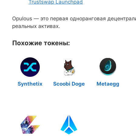
Trustswap Launchpad
Opulous — это первая одноранговая децентрал
реальных активах.
Похожие токены:
Synthetix
Scoobi Doge
Metaegg