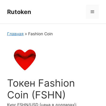
Перейти
к
Rutoken
Меню
содержимому
Главная
»
Fashion Coin
Токен Fashion
Coin (FSHN)
Курс FSHN/USD (цена в долларах):