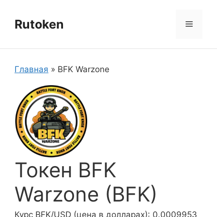
Перейти
к
Rutoken
Меню
содержимому
Главная
»
BFK Warzone
Токен BFK
Warzone (BFK)
Курс BFK/USD (цена в долларах): 0.0009953