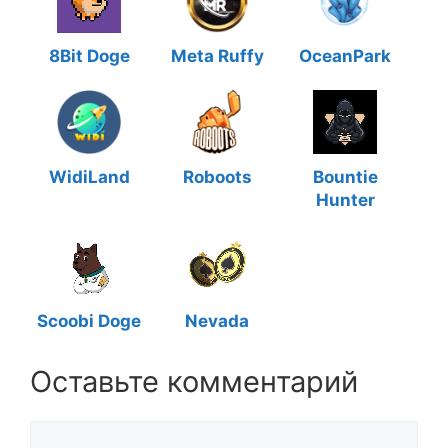
8Bit Doge
Meta Ruffy
OceanPark
WidiLand
Roboots
Bountie
Hunter
Scoobi Doge
Nevada
Оставьте комментарий
Комментарий