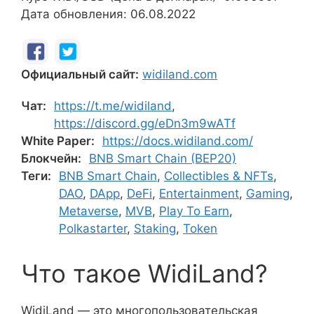
Дата обновления: 06.08.2022
Официальный сайт:
widiland.com
Чат:
https://t.me/widiland
,
https://discord.gg/eDn3m9wATf
White Paper:
https://docs.widiland.com/
Блокчейн:
BNB Smart Chain (BEP20)
Теги:
BNB Smart Chain
,
Collectibles & NFTs
,
DAO
,
DApp
,
DeFi
,
Entertainment
,
Gaming
,
Metaverse
,
MVB
,
Play To Earn
,
Polkastarter
,
Staking
,
Token
Что такое WidiLand?
WidiLand — это многопользовательская