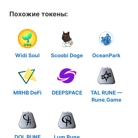
Похожие токены:
Widi Soul
Scoobi Doge
OceanPark
MRHB DeFi
DEEPSPACE
TAL RUNE —
Rune.Game
DOL RUNE
Lum Rune