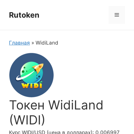
Перейти
к
Rutoken
Меню
содержимому
Главная
»
WidiLand
Токен WidiLand
(WIDI)
Курс WIDI/USD (цена в долларах): 0.006997