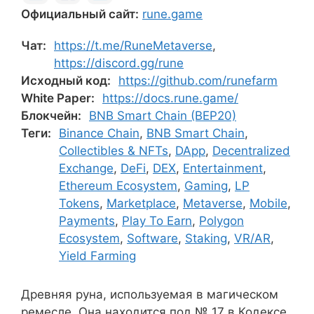
Официальный сайт:
rune.game
Чат:
https://t.me/RuneMetaverse
,
https://discord.gg/rune
Исходный код:
https://github.com/runefarm
White Paper:
https://docs.rune.game/
Блокчейн:
BNB Smart Chain (BEP20)
Теги:
Binance Chain
,
BNB Smart Chain
,
Collectibles & NFTs
,
DApp
,
Decentralized
Exchange
,
DeFi
,
DEX
,
Entertainment
,
Ethereum Ecosystem
,
Gaming
,
LP
Tokens
,
Marketplace
,
Metaverse
,
Mobile
,
Payments
,
Play To Earn
,
Polygon
Ecosystem
,
Software
,
Staking
,
VR/AR
,
Yield Farming
Древняя руна, используемая в магическом
ремесле. Она находится под № 17 в Кодексе