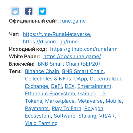
Официальный сайт:
rune.game
Чат:
https://t.me/RuneMetaverse
,
https://discord.gg/rune
Исходный код:
https://github.com/runefarm
White Paper:
https://docs.rune.game/
Блокчейн:
BNB Smart Chain (BEP20)
Теги:
Binance Chain
,
BNB Smart Chain
,
Collectibles & NFTs
,
DApp
,
Decentralized
Exchange
,
DeFi
,
DEX
,
Entertainment
,
Ethereum Ecosystem
,
Gaming
,
LP
Tokens
,
Marketplace
,
Metaverse
,
Mobile
,
Payments
,
Play To Earn
,
Polygon
Ecosystem
,
Software
,
Staking
,
VR/AR
,
Yield Farming