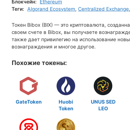
Блокчейн:
Ethereum
Теги:
Algorand Ecosystem
,
Centralized Exchange
Токен Bibox (BIX) — это криптовалюта, созданн
своем счете в Bibox, вы получаете вознагражд
также дает привилегию на использование новы
вознаграждения и многое другое.
Похожие токены:
GateToken
Huobi
UNUS SED
Token
LEO