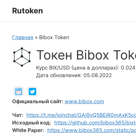
Перейти
Rutoken
к
содержимому
Главная
»
Bibox Token
Токен Bibox Tok
Курс BIX/USD (цена в долларах): 0.02
Дата обновления: 05.08.2022
Официальный сайт:
www.bibox.com
Чат:
https://t.me/joinchat/GAi9vQ5BEjR0mAxK5c
Исходный код:
https://github.com/bibox365/bix
White Paper:
https://www.bibox365.com/static/p