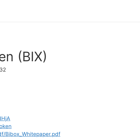
en (BIX)
432
dHjA
token
df/Bibox_Whitepaper.pdf