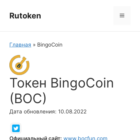
Перейти
к
Rutoken
Меню
содержимому
Главная
»
BingoCoin
Токен BingoCoin
(BOC)
Дата обновления: 10.08.2022
Официальный сайт:
www.bocfun.com