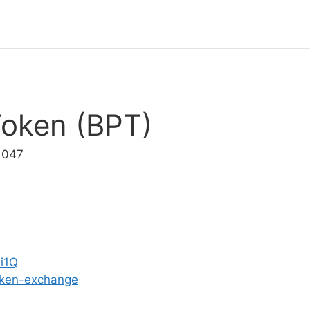
Token (BPT)
1047
i1Q
Token-exchange