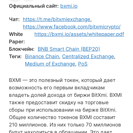
Официальный сайт:
bxmi.io
Чат:
https://t.me/bitxmiexchange
,
https://www.facebook.com/bitxmicrypto/
White
https://bxmi.io/assets/whitepaper.pdf
Paper:
Блокчейн:
BNB Smart Chain (BEP20)
Теги:
Binance Chain
,
Centralized Exchange
,
Medium of Exchange
,
PoS
BXMI — это полезный токен, который дает
возможность его первым вкладчикам
владеть долей дохода от биржи BitXmi. BXMI
также предоставит скидку на торговые
сборы при использовании на бирже BitXmi.
Общее количество токенов BXMI составит
210 миллионов. Из них только 70 миллионов
будут находиться в обращении. Это дает