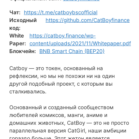
Чат:
https://t.me/catboybscofficial
Исходный
https://github.com/CatBoyfinance
код:
White
https://catboy.finance/wp-
Paper:
content/uploads/2021/11/Whitepaper.pdf
Блокчейн:
BNB Smart Chain (BEP20)
Catboy — это токен, основанный на
рефлексии, но мы не похожи ни на один
другой подобный проект, с которым вы
сталкивались.
Основанный и созданный сообществом
любителей комиксов, манги, аниме и
домашних животных, CatBoy — это не просто
параллельная версия CatGirl, наши амбиции
гораздо больше. Этот жетон является