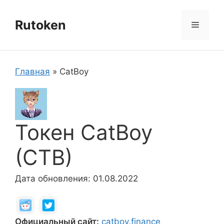
Перейти
к
Rutoken
Меню
содержимому
Главная
»
CatBoy
Токен CatBoy
(CTB)
Дата обновления: 01.08.2022
Официальный сайт:
catboy.finance