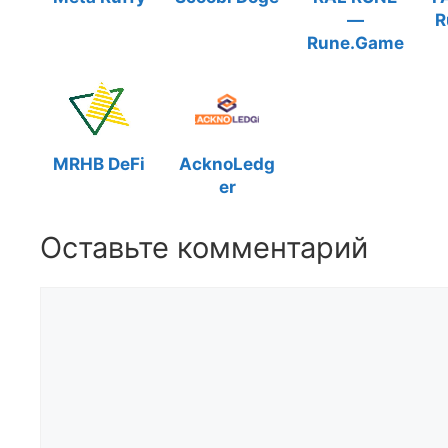
—
R
Rune.Game
MRHB DeFi
AcknoLedg
er
Оставьте комментарий
Комментарий