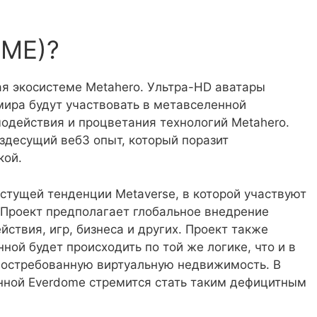
OME)?
я экосистеме Metahero. Ультра-HD аватары
мира будут участвовать в метавселенной
модействия и процветания технологий Metahero.
здесущий веб3 опыт, который поразит
кой.
стущей тенденции Metaverse, в которой участвуют
e. Проект предполагает глобальное внедрение
ствия, игр, бизнеса и других. Проект также
ной будет происходить по той же логике, что и в
востребованную виртуальную недвижимость. В
нной Everdome стремится стать таким дефицитным