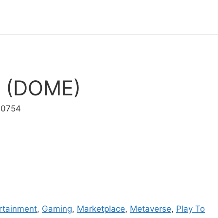
e (DOME)
00754
rtainment
,
Gaming
,
Marketplace
,
Metaverse
,
Play To