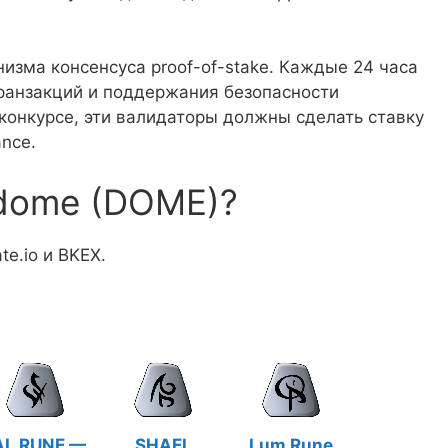
зма консенсуса proof-of-stake. Каждые 24 часа
ранзакций и поддержания безопасности
 конкурсе, эти валидаторы должны сделать ставку
nce.
rdome (DOME)?
te.io и BKEX.
AL RUNE —
SHAEL
Lum Rune