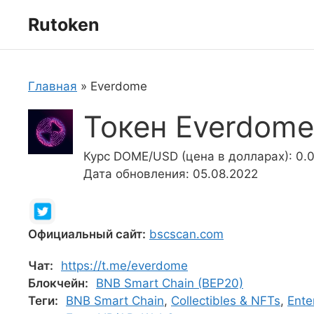
Перейти
Rutoken
к
содержимому
Главная
»
Everdome
Токен Everdom
Курс DOME/USD (цена в долларах): 0.
Дата обновления: 05.08.2022
Официальный сайт:
bscscan.com
Чат:
https://t.me/everdome
Блокчейн:
BNB Smart Chain (BEP20)
Теги:
BNB Smart Chain
,
Collectibles & NFTs
,
Ente