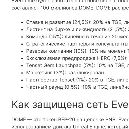
Everdome будет работать на основе своего пол
составляет 100 миллионов DOME. DOME распр
Ставка и развитие (24,5%): 20% на TGE, л
Листинг на бирже и ликвидность (21,5%):
Команда (15%): линейно в течение 20 ме
Стратегические партнеры и консультанты 
Резервы компании (10%): 10% на момент 
Эксклюзивная предпродажа HERO (7,5%): 
Tenset Gem Launchpad (5%): 10% на TGE, 
Маркетинг (3%): разблокирован
Партнерство Tenset (1%): 20% в TGE, лин
Частный раунд (0,5%): 10% в TGE, линейн
Как защищена сеть Ev
DOME — это токен BEP-20 на цепочке BNB. Ever
использованием движка Unreal Engine, который