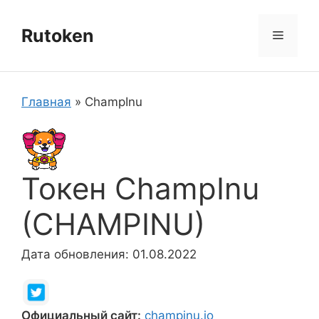
Перейти
к
Rutoken
Меню
содержимому
Главная
»
ChampInu
Токен ChampInu
(CHAMPINU)
Дата обновления: 01.08.2022
Официальный сайт:
champinu.io