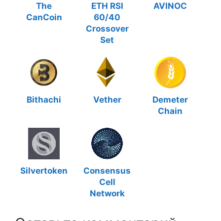
The
ETH RSI
AVINOC
CanCoin
60/40
Crossover
Set
Bithachi
Vether
Demeter
Chain
Silvertoken
Consensus
Cell
Network