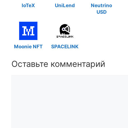
IoTeX
UniLend
Neutrino
USD
Moonie NFT
SPACELINK
Оставьте комментарий
Комментарий