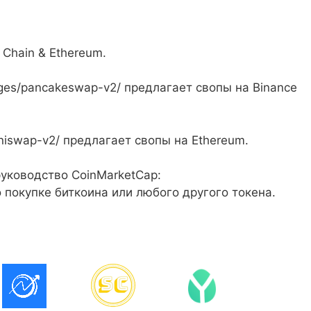
Chain & Ethereum.
nges/pancakeswap-v2/ предлагает свопы на Binance
uniswap-v2/ предлагает свопы на Ethereum.
руководство CoinMarketCap:
по покупке биткоина или любого другого токена.