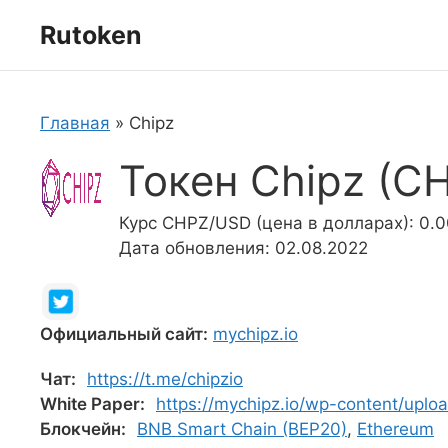
Перейти
Rutoken
к
содержимому
Главная
»
Chipz
Токен Chipz (C
Курс CHPZ/USD (цена в долларах): 0.
Дата обновления: 02.08.2022
Официальный сайт:
mychipz.io
Чат:
https://t.me/chipzio
White Paper:
https://mychipz.io/wp-content/upl
Блокчейн:
BNB Smart Chain (BEP20)
,
Ethereum