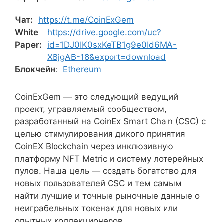
Чат:
https://t.me/CoinExGem
White
https://drive.google.com/uc?
Paper:
id=1DJ0IK0sxKeTB1g9e0Id6MA-
XBjgAB-18&export=download
Блокчейн:
Ethereum
CoinExGem — это следующий ведущий
проект, управляемый сообществом,
разработанный на CoinEx Smart Chain (CSC) с
целью стимулирования дикого принятия
CoinEX Blockchain через инклюзивную
платформу NFT Metric и систему лотерейных
пулов. Наша цель — создать богатство для
новых пользователей CSC и тем самым
найти лучшие и точные рыночные данные о
неиграбельных токенах для новых или
опытных коллекционеров.