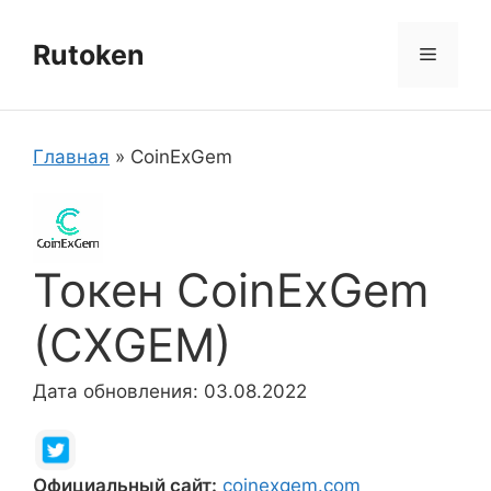
Перейти
к
Rutoken
Меню
содержимому
Главная
»
CoinExGem
Токен CoinExGem
(CXGEM)
Дата обновления: 03.08.2022
Официальный сайт:
coinexgem.com