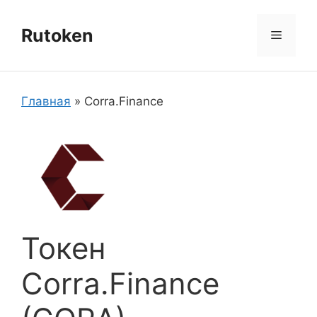
Перейти
к
Rutoken
Меню
содержимому
Главная
»
Corra.Finance
Токен
Corra.Finance