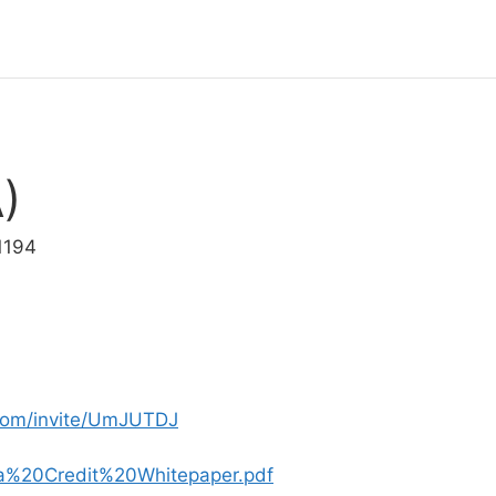
)
1194
.com/invite/UmJUTDJ
bra%20Credit%20Whitepaper.pdf