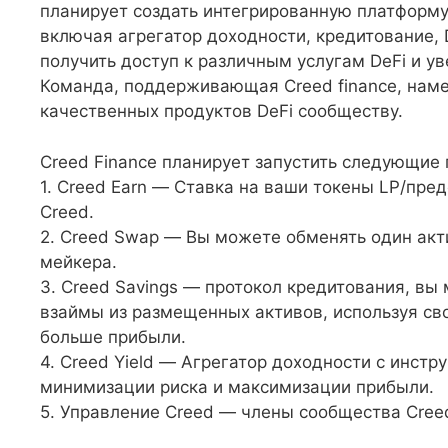
планирует создать интегрированную платформ
включая агрегатор доходности, кредитование, D
получить доступ к различным услугам DeFi и у
Команда, поддерживающая Creed finance, нам
качественных продуктов DeFi сообществу.
Creed Finance планирует запустить следующи
1. Creed Earn — Ставка на ваши токены LP/пре
Creed.
2. Creed Swap — Вы можете обменять один акт
мейкера.
3. Creed Savings — протокол кредитования, вы 
взаймы из размещенных активов, используя сво
больше прибыли.
4. Creed Yield — Агрегатор доходности с инст
минимизации риска и максимизации прибыли.
5. Управление Creed — члены сообщества Creed