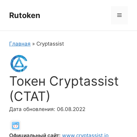
Перейти
к
Rutoken
Меню
содержимому
Главная
»
Cryptassist
Токен Cryptassist
(CTAT)
Дата обновления: 06.08.2022
Официальный сайт:
www.cryptassist.io