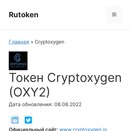
Перейти
к
Rutoken
Меню
содержимому
Главная
»
Cryptoxygen
Токен Cryptoxygen
(OXY2)
Дата обновления: 08.08.2022
Официальный сайт:
www.cryptoxygen.io