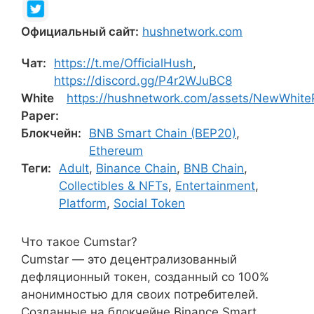
Официальный сайт:
hushnetwork.com
Чат:
https://t.me/OfficialHush
,
https://discord.gg/P4r2WJuBC8
White
https://hushnetwork.com/assets/NewWhite
Paper:
Блокчейн:
BNB Smart Chain (BEP20)
,
Ethereum
Теги:
Adult
,
Binance Chain
,
BNB Chain
,
Collectibles & NFTs
,
Entertainment
,
Platform
,
Social Token
Что такое Cumstar?
Cumstar — это децентрализованный
дефляционный токен, созданный со 100%
анонимностью для своих потребителей.
Созданные на блокчейне Binance Smart