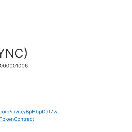
CYNC)
.0000001006
d.com/invite/BpHbpDdt7w
lTokenContract