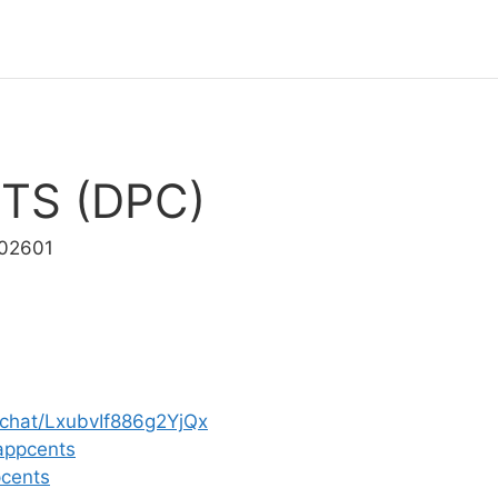
TS (DPC)
002601
inchat/LxubvIf886g2YjQx
appcents
pcents