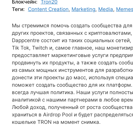
Блокчейн:
Tron20
Теги:
Content Creation
,
Marketing
,
Media
,
Meme
Мы стремимся помочь создать сообщества для
других проектов, связанных с криптовалютами
Dappcentre состоит из таких социальных сетей, ка
Tik Tok, Twitch и, самое главное, наш монетиз
предоставляет маркетинговые услуги предприя
продвинуть их продукты, а также создать сооб
из самых мощных инструментов для разработки
донести эти проекты до масс, используя спец
поможет создать сообщество для их платформ. 
всегда лучшая политика. Наши услуги полност
аналитикой с нашими партнерами в любое врем
Любой доход, полученный от роста сообщества
храниться в Airdrop Pool и будет распределять
кошельке TRON на момент снимка.