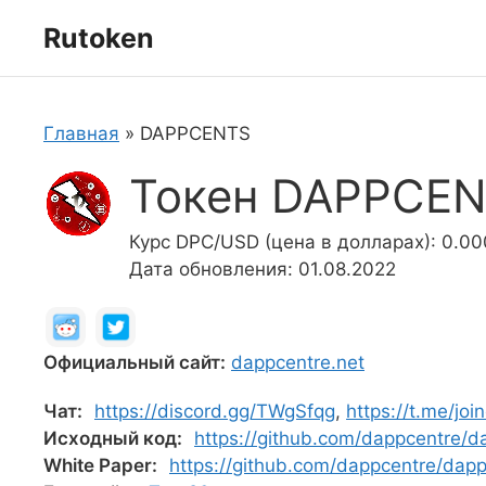
Перейти
Rutoken
к
содержимому
Главная
»
DAPPCENTS
Токен DAPPCEN
Курс DPC/USD (цена в долларах): 0.0
Дата обновления: 01.08.2022
Официальный сайт:
dappcentre.net
Чат:
https://discord.gg/TWgSfqg
,
https://t.me/jo
Исходный код:
https://github.com/dappcentre/d
White Paper:
https://github.com/dappcentre/dap