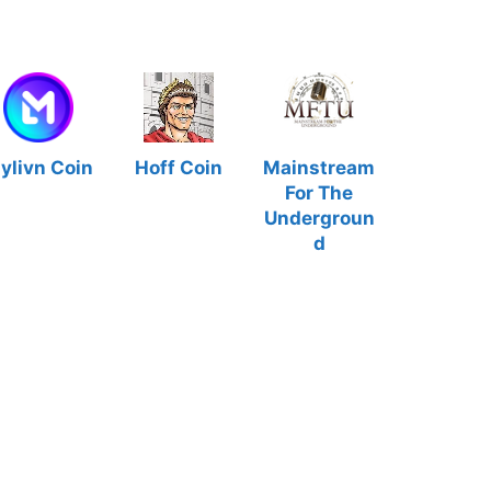
ylivn Coin
Hoff Coin
Mainstream
For The
Undergroun
d