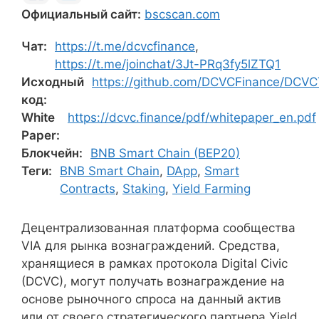
Официальный сайт:
bscscan.com
Чат:
https://t.me/dcvcfinance
,
https://t.me/joinchat/3Jt-PRq3fy5lZTQ1
Исходный
https://github.com/DCVCFinance/DCVC
код:
White
https://dcvc.finance/pdf/whitepaper_en.pdf
Paper:
Блокчейн:
BNB Smart Chain (BEP20)
Теги:
BNB Smart Chain
,
DApp
,
Smart
Contracts
,
Staking
,
Yield Farming
Децентрализованная платформа сообщества
VIA для рынка вознаграждений. Средства,
хранящиеся в рамках протокола Digital Civic
(DCVC), могут получать вознаграждение на
основе рыночного спроса на данный актив
или от своего стратегического партнера Yield