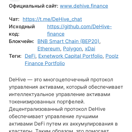
Официальный сайт:
www.dehive.finance
Чат:
https://t.me/DeHive_chat
Исходный
https://github.com/DeHive-
код:
finance
Блокчейн:
BNB Smart Chain (BEP20)
,
Ethereum
,
Polygon
,
xDai
Теги:
DeFi
,
Exnetwork Capital Portfolio
,
Poolz
Finance Portfolio
DeHive — это многоцепочечный протокол
управления активами, который обеспечивает
интеллектуальное управление активами
токенизированных портфелей.
Децентрализованный протокол DeHive
обеспечивает управление лучшими
активами DeFi путем их аккумулирования в
кластеры. Таким образом, это помогает