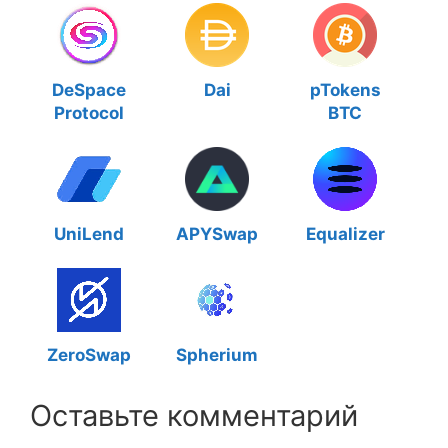
DeSpace
Dai
pTokens
Protocol
BTC
UniLend
APYSwap
Equalizer
ZeroSwap
Spherium
Оставьте комментарий