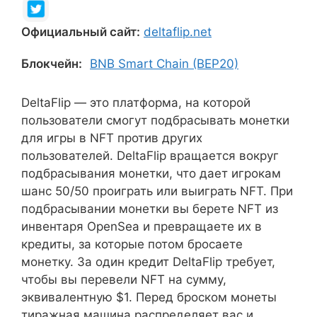
Официальный сайт:
deltaflip.net
Блокчейн:
BNB Smart Chain (BEP20)
DeltaFlip — это платформа, на которой
пользователи смогут подбрасывать монетки
для игры в NFT против других
пользователей. DeltaFlip вращается вокруг
подбрасывания монетки, что дает игрокам
шанс 50/50 проиграть или выиграть NFT. При
подбрасывании монетки вы берете NFT из
инвентаря OpenSea и превращаете их в
кредиты, за которые потом бросаете
монетку. За один кредит DeltaFlip требует,
чтобы вы перевели NFT на сумму,
эквивалентную $1. Перед броском монеты
тиражная машина распределяет вас и