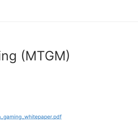
ing (MTGM)
_gaming_whitepaper.pdf