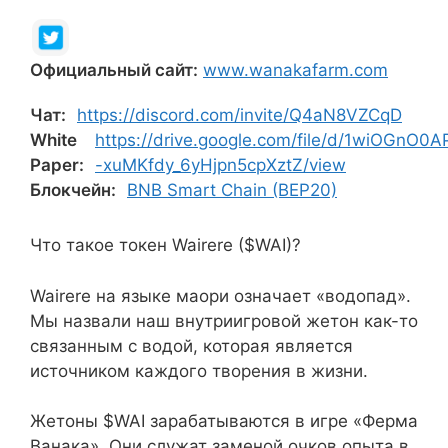
Официальный сайт:
www.wanakafarm.com
Чат:
https://discord.com/invite/Q4aN8VZCqD
White
https://drive.google.com/file/d/1wiOGnO0A
Paper:
-xuMKfdy_6yHjpn5cpXztZ/view
Блокчейн:
BNB Smart Chain (BEP20)
Что такое токен Wairere ($WAI)?
Wairere на языке маори означает «водопад».
Мы назвали наш внутриигровой жетон как-то
связанным с водой, которая является
источником каждого творения в жизни.
Жетоны $WAI зарабатываются в игре «Ферма
Ванака». Они служат заменой очков опыта в