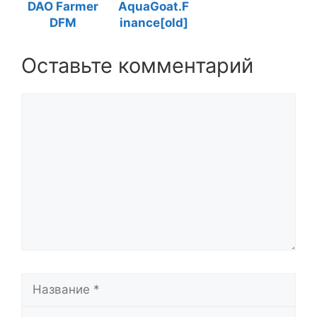
DAO Farmer
AquaGoat.F
DFM
inance[old]
Оставьте комментарий
Комментарий
Название
Email