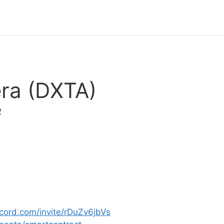
ra (DXTA)
2
scord.com/invite/rDuZv6jbVs