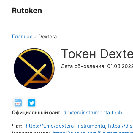
Перейти
Rutoken
к
содержимому
Главная
»
Dextera
Токен Dexte
Дата обновления: 01.08.202
Официальный сайт:
dexterainstrumenta.tech
Чат:
https://t.me/dextera_instrumenta
,
https://di