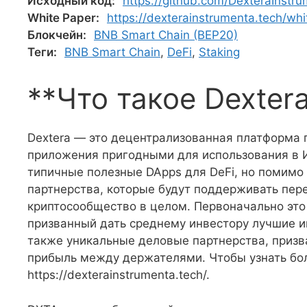
Исходный код:
https://github.com/DexteraInstr
White Paper:
https://dexterainstrumenta.tech/whi
Блокчейн:
BNB Smart Chain (BEP20)
Теги:
BNB Smart Chain
,
DeFi
,
Staking
**Что такое Dexter
Dextera — это децентрализованная платформа п
приложения пригодными для использования в 
типичные полезные DApps для DeFi, но помимо 
партнерства, которые будут поддерживать пер
криптосообщество в целом. Первоначально это 
призванный дать среднему инвестору лучшие и
также уникальные деловые партнерства, призв
прибыль между держателями. Чтобы узнать бол
https://dexterainstrumenta.tech/.