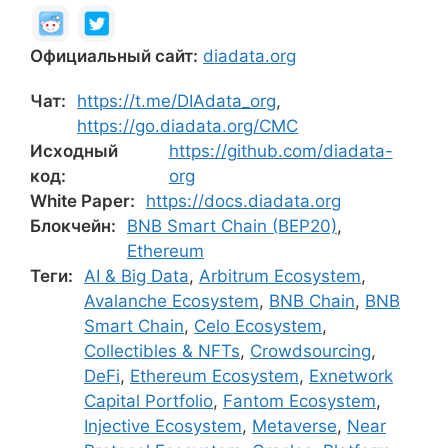
Официальный сайт:
diadata.org
Чат:
https://t.me/DIAdata_org
,
https://go.diadata.org/CMC
Исходный
https://github.com/diadata-
код:
org
White Paper:
https://docs.diadata.org
Блокчейн:
BNB Smart Chain (BEP20)
,
Ethereum
Теги:
AI & Big Data
,
Arbitrum Ecosystem
,
Avalanche Ecosystem
,
BNB Chain
,
BNB
Smart Chain
,
Celo Ecosystem
,
Collectibles & NFTs
,
Crowdsourcing
,
DeFi
,
Ethereum Ecosystem
,
Exnetwork
Capital Portfolio
,
Fantom Ecosystem
,
Injective Ecosystem
,
Metaverse
,
Near