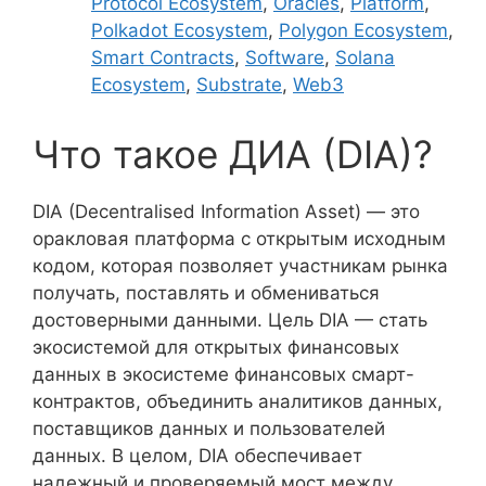
Protocol Ecosystem
,
Oracles
,
Platform
,
Polkadot Ecosystem
,
Polygon Ecosystem
,
Smart Contracts
,
Software
,
Solana
Ecosystem
,
Substrate
,
Web3
Что такое ДИА (DIA)?
DIA (Decentralised Information Asset) — это
оракловая платформа с открытым исходным
кодом, которая позволяет участникам рынка
получать, поставлять и обмениваться
достоверными данными. Цель DIA — стать
экосистемой для открытых финансовых
данных в экосистеме финансовых смарт-
контрактов, объединить аналитиков данных,
поставщиков данных и пользователей
данных. В целом, DIA обеспечивает
надежный и проверяемый мост между