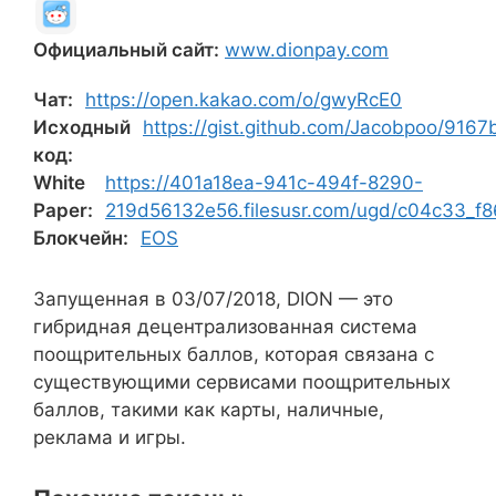
Официальный сайт:
www.dionpay.com
Чат:
https://open.kakao.com/o/gwyRcE0
Исходный
https://gist.github.com/Jacobpoo/9
код:
White
https://401a18ea-941c-494f-8290-
Paper:
219d56132e56.filesusr.com/ugd/c04c33_
Блокчейн:
EOS
Запущенная в 03/07/2018, DION — это
гибридная децентрализованная система
поощрительных баллов, которая связана с
существующими сервисами поощрительных
баллов, такими как карты, наличные,
реклама и игры.