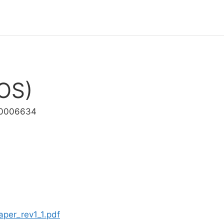
OS)
00006634
per_rev1_1.pdf