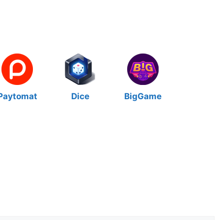
Paytomat
Dice
BigGame