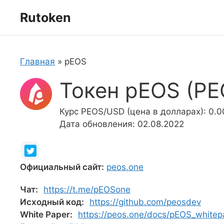
Перейти
Rutoken
к
содержимому
Главная
»
pEOS
Токен pEOS (PE
Курс PEOS/USD (цена в долларах): 0.
Дата обновления: 02.08.2022
Официальный сайт:
peos.one
Чат:
https://t.me/pEOSone
Исходный код:
https://github.com/peosdev
White Paper:
https://peos.one/docs/pEOS_whitepa