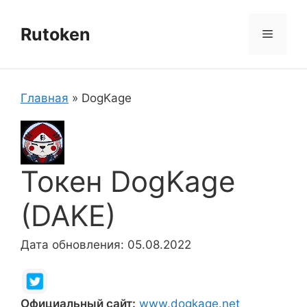
Перейти
к
Rutoken
Меню
содержимому
Главная
»
DogKage
Токен DogKage
(DAKE)
Дата обновления: 05.08.2022
Официальный сайт:
www.dogkage.net