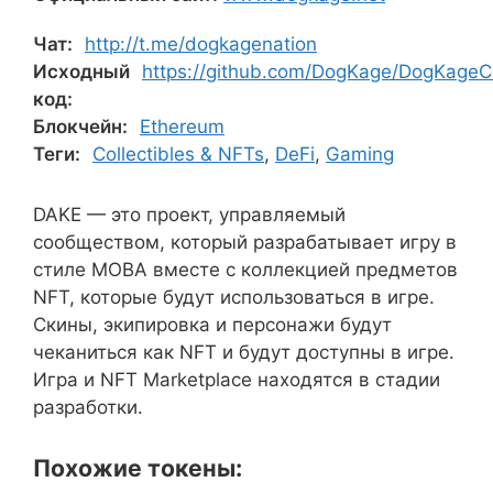
Чат:
http://t.me/dogkagenation
Исходный
https://github.com/DogKage/DogKageC
код:
Блокчейн:
Ethereum
Теги:
Collectibles & NFTs
,
DeFi
,
Gaming
DAKE — это проект, управляемый
сообществом, который разрабатывает игру в
стиле MOBA вместе с коллекцией предметов
NFT, которые будут использоваться в игре.
Скины, экипировка и персонажи будут
чеканиться как NFT и будут доступны в игре.
Игра и NFT Marketplace находятся в стадии
разработки.
Похожие токены: