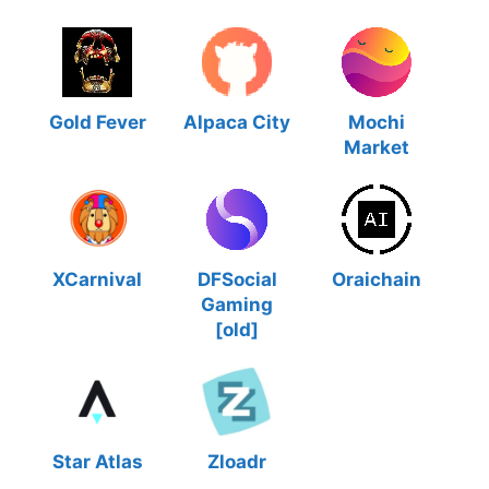
Gold Fever
Alpaca City
Mochi
Market
XCarnival
DFSocial
Oraichain
Gaming
[old]
Star Atlas
Zloadr