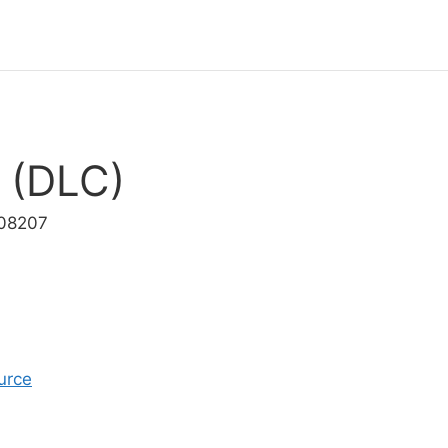
n (DLC)
008207
urce