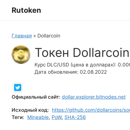
Перейти
Rutoken
к
содержимому
Главная
»
Dollarcoin
Токен Dollarcoi
Курс DLC/USD (цена в долларах): 0.0
Дата обновления: 02.08.2022
Официальный сайт:
dollar.explorer.bitnodes.net
Исходный код:
https://github.com/dollarcoins/so
Теги:
Mineable
,
PoW
,
SHA-256