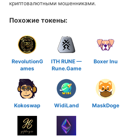
криптовалютными мошенниками.
Похожие токены:
RevolutionG
ITH RUNE —
Boxer Inu
ames
Rune.Game
Kokoswap
WidiLand
MaskDoge