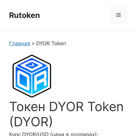
Перейти
к
Rutoken
Меню
содержимому
Главная
»
DYOR Token
Токен DYOR Token
(DYOR)
Курс DYOR/USD (цена в долларах):