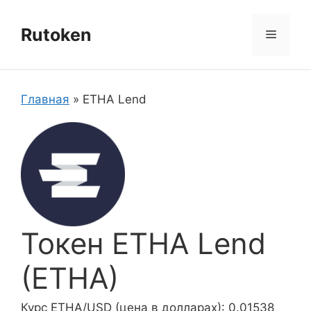
Перейти
к
Rutoken
Меню
содержимому
Главная
»
ETHA Lend
Токен ETHA Lend
(ETHA)
Курс ETHA/USD (цена в долларах): 0.01538