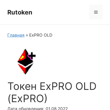
Перейти
к
Rutoken
Меню
содержимому
Главная
»
ExPRO OLD
Токен ExPRO OLD
(ExPRO)
Дата обновления: 01.08.2022